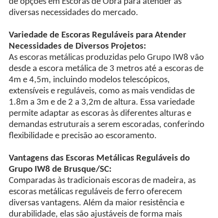
de opções em Escoras de Obra para atender às
diversas necessidades do mercado.
Variedade de Escoras Reguláveis para Atender
Necessidades de Diversos Projetos:
As escoras metálicas produzidas pelo Grupo IW8 vão
desde a escora metálica de 3 metros até a escoras de
4m e 4,5m, incluindo modelos telescópicos,
extensíveis e reguláveis, como as mais vendidas de
1.8m a 3m e de 2 a 3,2m de altura. Essa variedade
permite adaptar as escoras às diferentes alturas e
demandas estruturais a serem escoradas, conferindo
flexibilidade e precisão ao escoramento.
Vantagens das Escoras Metálicas Reguláveis do
Grupo IW8 de Brusque/SC:
Comparadas às tradicionais escoras de madeira, as
escoras metálicas reguláveis de ferro oferecem
diversas vantagens. Além da maior resistência e
durabilidade, elas são ajustáveis de forma mais