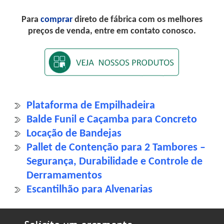
Para
comprar
direto de fábrica com os melhores
preços de venda, entre em contato conosco.
Plataforma de Empilhadeira
Balde Funil e Caçamba para Concreto
Locação de Bandejas
Pallet de Contenção para 2 Tambores –
Segurança, Durabilidade e Controle de
Derramamentos
Escantilhão para Alvenarias