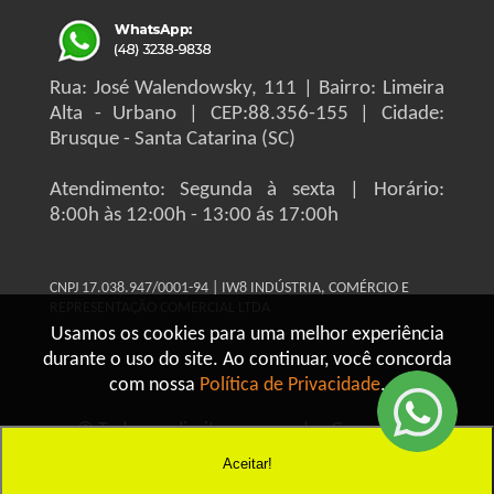
Rua: José Walendowsky, 111 | Bairro: Limeira
Alta - Urbano | CEP:88.356-155 | Cidade:
Brusque - Santa Catarina (SC)
Atendimento: Segunda à sexta | Horário:
8:00h às 12:00h - 13:00 ás 17:00h
CNPJ 17.038.947/0001-94 | IW8 INDÚSTRIA, COMÉRCIO E
REPRESENTAÇÃO COMERCIAL LTDA
Usamos os cookies para uma melhor experiência
durante o uso do site. Ao continuar, você concorda
com nossa
Política de Privacidade
.
© Todos os direitos reservados Grupo IW8
Construmaq - 2026
Aceitar!