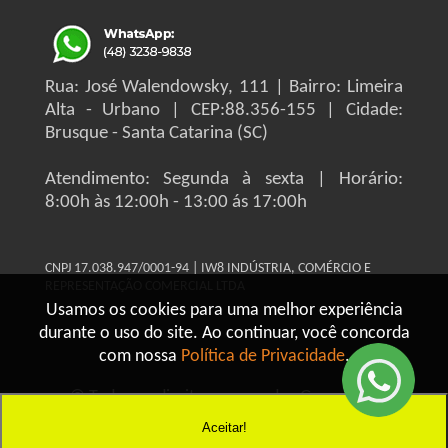
Rua: José Walendowsky, 111 | Bairro: Limeira
Alta - Urbano | CEP:88.356-155 | Cidade:
Brusque - Santa Catarina (SC)
Atendimento: Segunda à sexta | Horário:
8:00h às 12:00h - 13:00 ás 17:00h
CNPJ 17.038.947/0001-94 | IW8 INDÚSTRIA, COMÉRCIO E
REPRESENTAÇÃO COMERCIAL LTDA
Usamos os cookies para uma melhor experiência
durante o uso do site. Ao continuar, você concorda
com nossa
Política de Privacidade
.
© Todos os direitos reservados Grupo IW8
Construmaq - 2026
Aceitar!