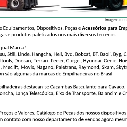
e Equipamentos, Dispositivos, Peças e
Acessórios para Emp
as e produtos paletizados nos mais diversos terrenos
 qual Marca?
u, Still, Linde, Hangcha, Heli, Byd, Bobcat, BT, Baoli, Byg, C
ools, Doosan, Ferrari, Feeler, Gurgel, Hyundai, Genie, Hois
, Meclift, Movix, Nagano, Paletrans, Raymond, Skam, Skytr
on são algumas da marcas de Empilhadeiras no Brasil
pilhadeiras destacan-se Caçambas Basculante para Cavaco,
oncha, Lança Telescópica, Eixo de Transporte, Balancim e 
reços e Valores, Catálogo de Peças dos nossos dispositivo
 em contato com nosso departamento de vendas agora mes