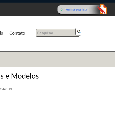
0
ítem na sua lista
ds
Contato
as e Modelos
4/04/2019