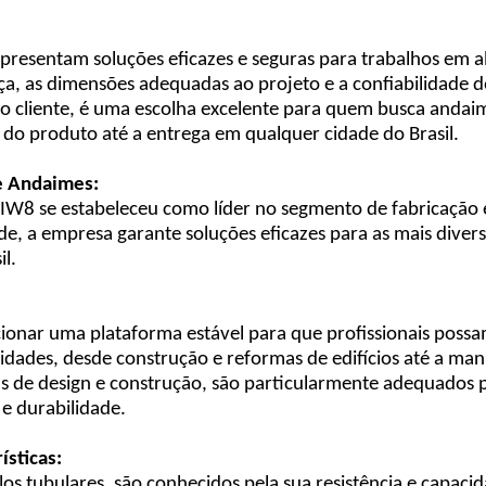
presentam soluções eficazes e seguras para trabalhos em a
ça, as dimensões adequadas ao projeto e a confiabilidade 
o cliente, é uma escolha excelente para quem busca andaime
do produto até a entrega em qualquer cidade do Brasil.
e Andaimes:
IW8 se estabeleceu como líder no segmento de fabricação 
e, a empresa garante soluções eficazes para as mais diver
il.
ionar uma plataforma estável para que profissionais possa
idades, desde construção e reformas de edifícios até a man
cas de design e construção, são particularmente adequados
e durabilidade.
ísticas:
s tubulares, são conhecidos pela sua resistência e capacid