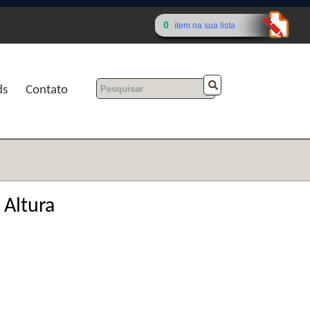
0
ítem na sua lista
ds
Contato
 Altura