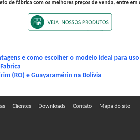
eto de fábrica com os melhores preços de venda, entre em
ntagens e como escolher o modelo ideal para uso 
Fabrica
rim (RO) e Guayaramérin na Bolívia
ias
Clientes
Downloads
Contato
Mapa do site