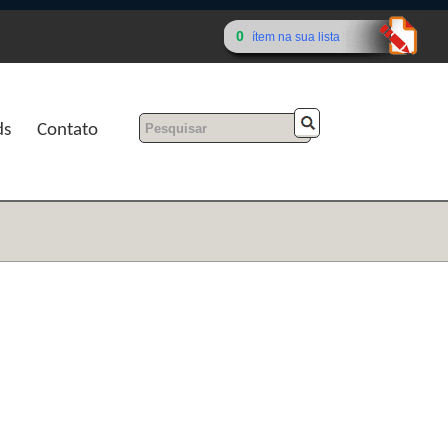
0
ítem na sua lista
ds
Contato