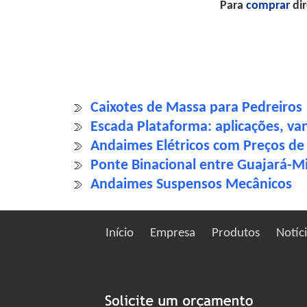
Para
comprar
dir
Caixotes de Massa para Pedreiros
Escada Plataforma: aplicações, va
Andaimes Elétricos com Preços de 
Ponte Binacional entre Guajará-Mi
Andaimes Suspensos Mecânicos
Início
Empresa
Produtos
Notíc