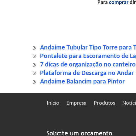
Para
comprar
dir
Andaime Tubular Tipo Torre para 
Pontalete para Escoramento de La
7 dicas de organização no canteir
Plataforma de Descarga no Andar
Andaime Balancim para Pintor
Início
Empresa
Produtos
Notíc