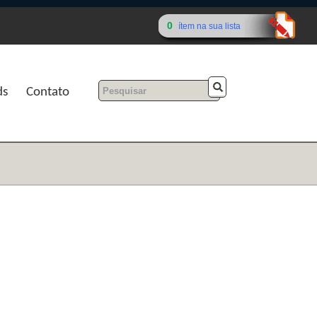
0
ítem na sua lista
ds
Contato