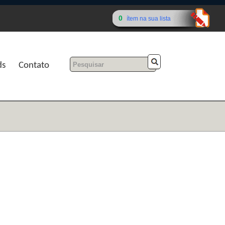
0
ítem na sua lista
ds
Contato