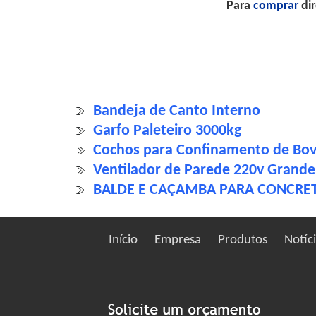
Para
comprar
dir
Bandeja de Canto Interno
Garfo Paleteiro 3000kg
Cochos para Confinamento de Bovi
Ventilador de Parede 220v Grande 
BALDE E CAÇAMBA PARA CONCRE
Início
Empresa
Produtos
Notíc