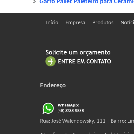
Garfo Pallet Paleteiro para Cerâmi
Início
Empresa
Produtos
Notíc
Endereço
Rua: José Walendowsky, 111 | Bairro: Lim