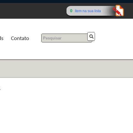
0
ítem na sua lista
ds
Contato
s