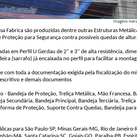
 Fabrica são produzidas dentre outras Estruturas Metálica
Proteção para Segurança contra possíveis quedas de altura
ricadas em Perfil U Gerdau de 2" e 3" de alta resistência, 
ira (sarrafo) já encaixada no perfil para facilitar a mont
e com toda a documentação exigida pela fiscalização do min
Descritivo e demais documentos
 - Bandeja de Proteção, Treliça Metálica, Mão Francesa, 
ja Secundária, Bandeja Principal, Bandeja Terciária, Treliç
aforma de Proteção, Suporte Contra Quedas, Bandeija para
licas para São Paulo-SP, Minas Gerais-MG, Rio de Janeiro-R
ão-MA, Santa Catarina-SC, Goiais-GO, Paraíba-PB, Espirito