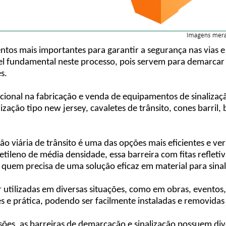
entos mais importantes para garantir a segurança nas vias e
 fundamental neste processo, pois servem para demarcar e d
s.
ional na fabricação e venda de equipamentos de sinalizaçã
lização tipo new jersey, cavaletes de trânsito, cones barril,
ação viária de trânsito é uma das opções mais eficientes e v
ileno de média densidade, essa barreira com fitas refletiva
quem precisa de uma solução eficaz em material para sinali
r utilizadas em diversas situações, como em obras, eventos,
es e prática, podendo ser facilmente instaladas e removida
sões, as barreiras de demarcação e sinalização possuem div