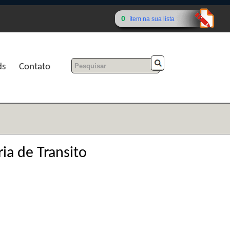
0
ítem na sua lista
ds
Contato
ria de Transito