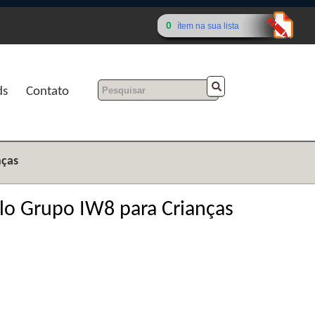
0
ítem na sua lista
ds
Contato
nças
elo Grupo IW8 para Crianças