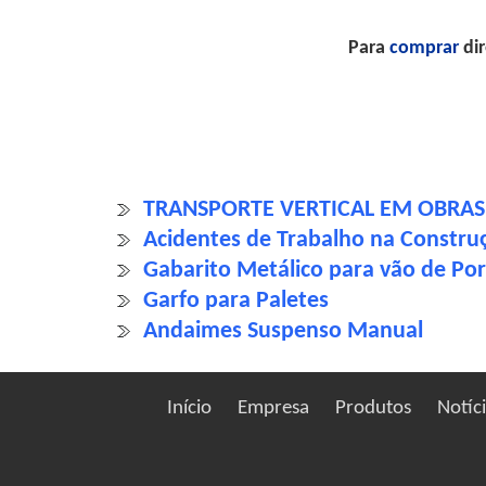
Para
comprar
dir
TRANSPORTE VERTICAL EM OBRAS
Acidentes de Trabalho na Construç
Gabarito Metálico para vão de Po
Garfo para Paletes
Andaimes Suspenso Manual
Início
Empresa
Produtos
Notíc