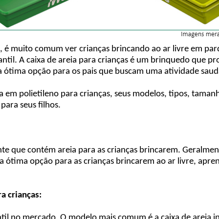
s, é muito comum ver crianças brincando ao ar livre em par
nfantil. A caixa de areia para crianças é um brinquedo que
a ótima opção para os pais que buscam uma atividade saudáv
ia em polietileno para crianças, seus modelos, tipos, taman
para seus filhos.
nte que contém areia para as crianças brincarem. Geralmente
 ótima opção para as crianças brincarem ao ar livre, apren
ra crianças:
ntil no mercado. O modelo mais comum é a caixa de areia infa