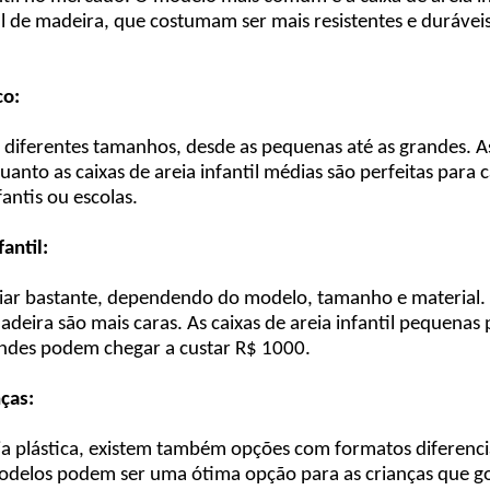
il de madeira, que costumam ser mais resistentes e durávei
co:
em diferentes tamanhos, desde as pequenas até as grandes. As
to as caixas de areia infantil médias são perfeitas para c
antis ou escolas.
antil:
riar bastante, dependendo do modelo, tamanho e material. As
eira são mais caras. As caixas de areia infantil pequenas
randes podem chegar a custar R$ 1000.
nças:
ia plástica, existem também opções com formatos diferencia
modelos podem ser uma ótima opção para as crianças que g