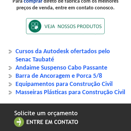
Para
comprar
direto de fábrica com os melhores
preços de venda, entre em contato conosco.
Cursos da Autodesk ofertados pelo
Senac Taubaté
Andaime Suspenso Cabo Passante
Barra de Ancoragem e Porca 5/8
Equipamentos para Construção Civil
Masseiras Plásticas para Construção Civil