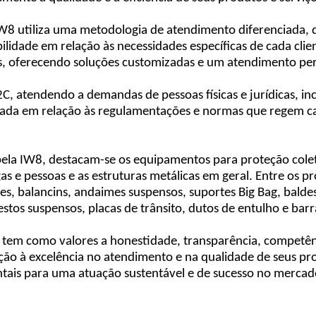
 a IW8 utiliza uma metodologia de atendimento diferenciada
bilidade em relação às necessidades específicas de cada cli
es, oferecendo soluções customizadas e um atendimento pe
 atendendo a demandas de pessoas físicas e jurídicas, inc
izada em relação às regulamentações e normas que regem 
ela IW8, destacam-se os equipamentos para proteção coletiv
 e pessoas e as estruturas metálicas em geral. Entre os p
s, balancins, andaimes suspensos, suportes Big Bag, balde
 cestos suspensos, placas de trânsito, dutos de entulho e ba
tem como valores a honestidade, transparência, competênc
ção à excelência no atendimento e na qualidade de seus pro
ntais para uma atuação sustentável e de sucesso no mercado