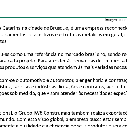
Catarina na cidade de Brusque, é uma empresa reconhecid
quipamentos, dispositivos e estruturas metálicas em geral
tes.
u-se como uma referência no mercado brasileiro, sendo re
para cada projeto. Para atender às demandas de um mercad
tes produtos e serviços que atendem às mais variadas necess
am-se o automotivo e automotor, a engenharia e construção 
ística, fábricas e indústrias, licitações e contratos, agricul
ões sob medida, que visam atender às necessidades específi
onal, o Grupo IW8 Construmaq também realiza exportações
 mundo. Com essa visão global, a empresa busca estar semp
ente a qualidade e a eficiência de seus produtos e serviço