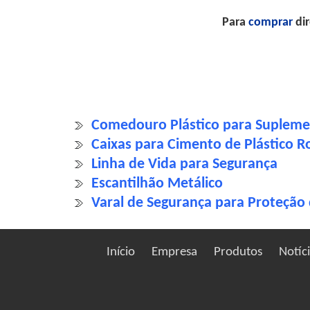
Para
comprar
dir
Comedouro Plástico para Supleme
Caixas para Cimento de Plástico
Linha de Vida para Segurança
Escantilhão Metálico
Varal de Segurança para Proteção
Início
Empresa
Produtos
Notíc