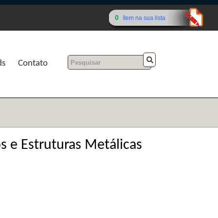
0
ítem na sua lista
ds
Contato
 e Estruturas Metálicas