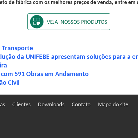
eto de fábrica com os melhores preços de venda, entre em
e Transporte
dução da UNIFEBE apresentam soluções para a 
ira
13 com 591 Obras em Andamento
o Civil
ias
Clientes
Downloads
Contato
Mapa do site