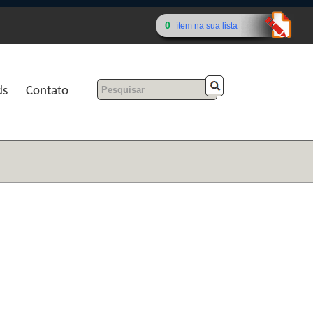
0
ítem na sua lista
ds
Contato