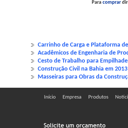
Para
comprar
dir
Carrinho de Carga e Plataforma d
Acadêmicos de Engenharia de Pro
Cesto de Trabalho para Empilhade
Construção Civil na Bahia em 20
Masseiras para Obras da Construçã
Início
Empresa
Produtos
Notíc