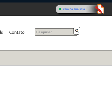
0
ítem na sua lista
ds
Contato