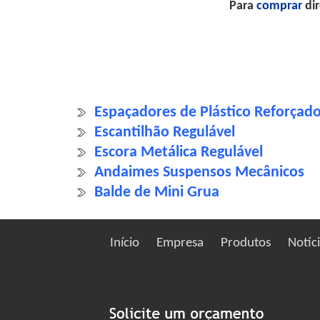
Para
comprar
dir
Espaçadores de Plástico Reforçad
Escantilhão Regulável
Escora Metálica Regulável
Andaimes Suspensos Mecânicos
Balde de Mini Grua
Início
Empresa
Produtos
Notíc