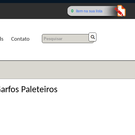
0
ítem na sua lista
ds
Contato
arfos Paleteiros