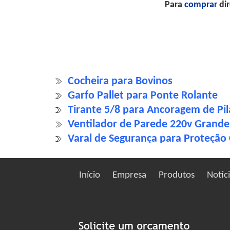
Para
comprar
dir
Cocheira para Bovinos
Garfo Pallet para Ponte Rolante
Tirante 5/8 para Ancoragem de Pil
Ventilador de Parede 220v Grande 
Varal de Segurança para Proteção 
Início
Empresa
Produtos
Notíc