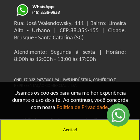
Rua: José Walendowsky, 111 | Bairro: Limeira
Alta - Urbano | CEP:88.356-155 | Cidade:
Brusque - Santa Catarina (SC)
Atendimento: Segunda à sexta | Horário:
8:00h às 12:00h - 13:00 ás 17:00h
CNPJ 17.038.947/0001-94 | IW8 INDÚSTRIA, COMÉRCIO E
REPRESENTAÇÃO COMERCIAL LTDA
Usamos os cookies para uma melhor experiência
durante o uso do site. Ao continuar, você concorda
com nossa
Política de Privacidade
.
© Todos os direitos reservados Grupo IW8
Construmaq - 2026
Aceitar!