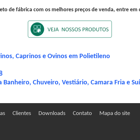
eto de fábrica com os melhores preços de venda, entre em
nos, Caprinos e Ovinos em Polietileno
8
 Banheiro, Chuveiro, Vestiário, Camara Fria e Su
a
ias
Clientes
Downloads
Contato
Mapa do site