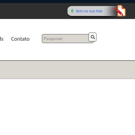
0
ítem na sua lista
ds
Contato