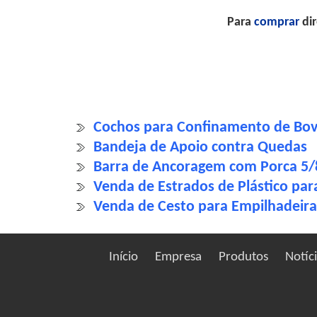
Para
comprar
dir
Cochos para Confinamento de Bovi
Bandeja de Apoio contra Quedas
Barra de Ancoragem com Porca 5/
Venda de Estrados de Plástico para
Venda de Cesto para Empilhadeir
Início
Empresa
Produtos
Notíc