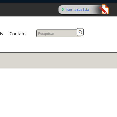
0
ítem na sua lista
ds
Contato