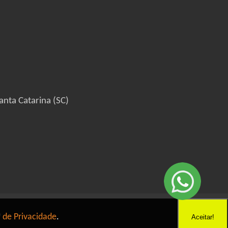
anta Catarina (SC)
6
a de Privacidade
.
Aceitar!