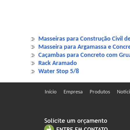
Masseiras para Construção Civil 
Masseira para Argamassa e Concr
Caçambas para Concreto com Grua
Rack Aramado
Water Stop 5/8
Início
Empresa
Produtos
Notíc