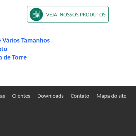
de Vários Tamanhos
eto
 de Torre
ias
Clientes
Downloads
Contato
Mapa do site