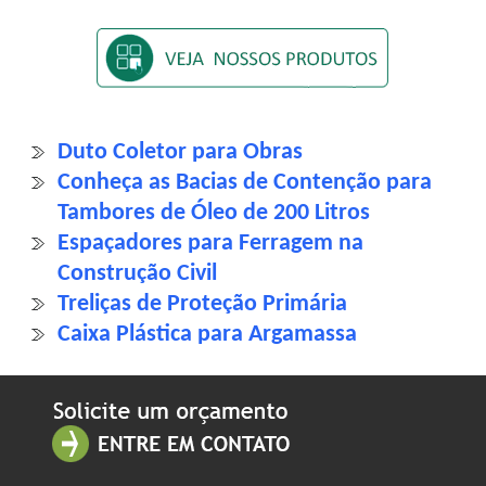
Duto Coletor para Obras
Conheça as Bacias de Contenção para
Tambores de Óleo de 200 Litros
Espaçadores para Ferragem na
Construção Civil
Treliças de Proteção Primária
Caixa Plástica para Argamassa