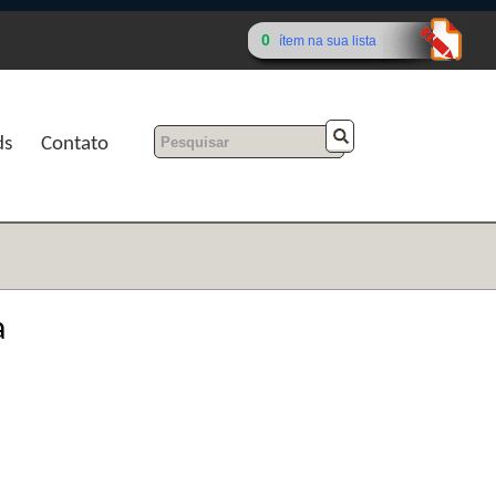
0
ítem na sua lista
ds
Contato
a