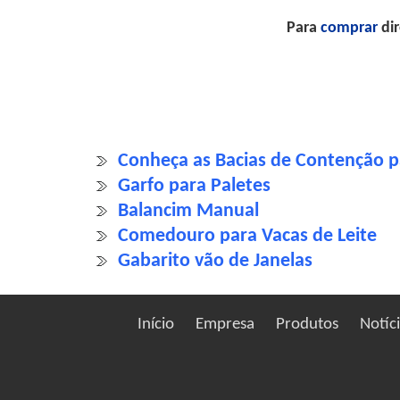
Para
comprar
dir
Conheça as Bacias de Contenção p
Garfo para Paletes
Balancim Manual
Comedouro para Vacas de Leite
Gabarito vão de Janelas
Início
Empresa
Produtos
Notíc