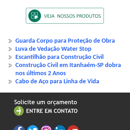
Guarda Corpo para Proteção de Obra
Luva de Vedação Water Stop
Escantilhão para Construção Civil
Construção Civil em Itanhaém-SP dobra
nos últimos 2 Anos
Cabo de Aço para Linha de Vida