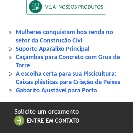
Mulheres conquistam boa renda no
setor da Construção Civl
Suporte Aparalixo Principal
Caçambas para Concreto com Grua de
Torre
A escolha certa para sua Piscicultura:
Caixas plásticas para Criação de Peixes
Gabarito Ajustável para Porta