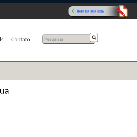
0
ítem na sua lista
ds
Contato
rua