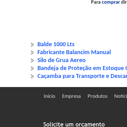
Para
comprar
dir
Balde 1000 Lts
Fabricante Balancim Manual
Silo de Grua Aereo
Bandeja de Proteção em Estoque 
Caçamba para Transporte e Desca
Início
Empresa
Produtos
Notíc