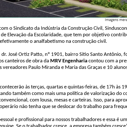
com o Sindicato da Indústria da Construção Civil, Sinduscon
e Elevação da Escolaridade, que tem por objetivo contrib
efetivamente o analfabetismo na construção civil.
. José Ortiz Patto, nº 1901, bairro Sitio Santo Antônio, foi 
os canteiros de obra da
MRV Engenharia
contou com a pres
 vereadores Paulo Miranda e Maria das Graças e 10 alunos j
contecerão às terças, quartas e quintas-feiras, de 17h às 1
tando também como mais uma política de valorização do co
convencional, com lousa, mesas e carteiras. Isso, para apro
operário não tenha que se deslocar do trabalho para freque
pessoal e profissional para nossos trabalhadores e essa é u
 equipe. Se o trabalhador cresce, a empresa também cresce”,