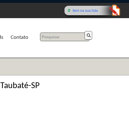
0
ítem na sua lista
ds
Contato
 Taubaté-SP