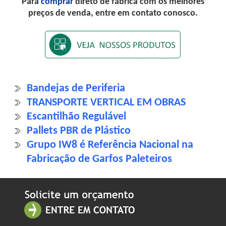
Para
comprar
direto de fábrica com os melhores
preços de venda, entre em contato conosco.
Bandejas de Periferia
TRANSPORTE VERTICAL EM OBRAS
Escantilhão Regulável
Pallets PBR de Plástico
Grupo IW8 é Referência Nacional na
Fabricação de Garfos Paleteiros