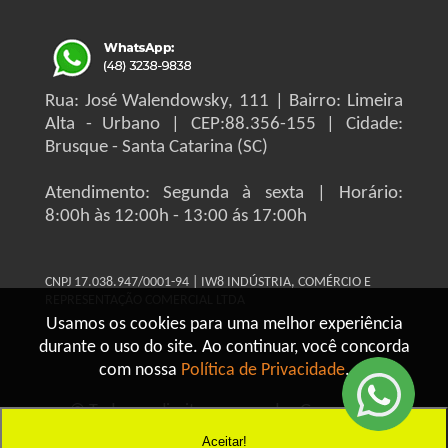
Rua: José Walendowsky, 111 | Bairro: Limeira
Alta - Urbano | CEP:88.356-155 | Cidade:
Brusque - Santa Catarina (SC)
Atendimento: Segunda à sexta | Horário:
8:00h às 12:00h - 13:00 ás 17:00h
CNPJ 17.038.947/0001-94 | IW8 INDÚSTRIA, COMÉRCIO E
REPRESENTAÇÃO COMERCIAL LTDA
Usamos os cookies para uma melhor experiência
durante o uso do site. Ao continuar, você concorda
com nossa
Política de Privacidade
.
© Todos os direitos reservados Grupo IW8
Construmaq - 2026
Aceitar!