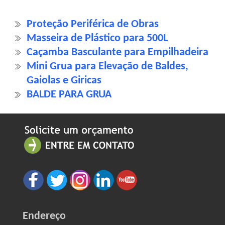
Proteção Periférica de Obras
Masseira de Plástico para 500L
Caçamba Basculante para Empilhadeira
Mini Grua para Elevação de Baldes,
Gaiolas e Giricas
BALDE PARA GRUA
Endereço