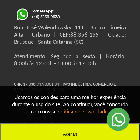
Rua: José Walendowsky, 111 | Bairro: Limeira
Alta - Urbano | CEP:88.356-155 | Cidade:
Brusque - Santa Catarina (SC)
Atendimento: Segunda à sexta | Horário:
8:00h às 12:00h - 13:00 ás 17:00h
CNPJ 17.038.947/0001-94 | IW8 INDÚSTRIA, COMÉRCIO E
REPRESENTAÇÃO COMERCIAL LTDA
Usamos os cookies para uma melhor experiência
durante o uso do site. Ao continuar, você concorda
com nossa
Política de Privacidade
.
© Todos os direitos reservados Grupo IW8
Construmaq - 2026
Aceitar!