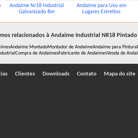
o
Andaime Nr18 Industrial
Andaime para Uso em
Galvanizado 8m
Lugares Estreitos
mos relacionados à Andaime Industrial NR18 Pintad
aimes
Andaime Montado
Montador de Andaime
Andaime para Pintura
dustrial
Compra de Andaimes
Fabricante de Andaimes
Venda de Anda
cias
Clientes
Downloads
Contato
Mapa do site