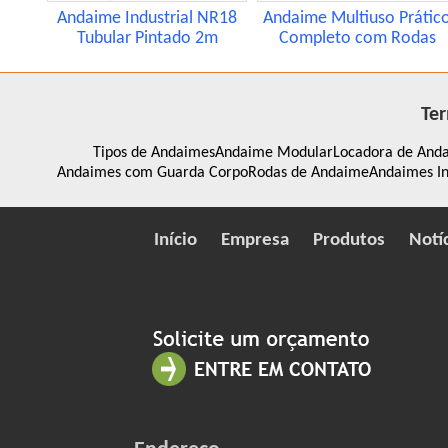
Andaime Industrial NR18
Andaime Multiuso Prátic
Tubular Pintado 2m
Completo com Rodas
Ter
Tipos de Andaimes
Andaime Modular
Locadora de And
Andaimes com Guarda Corpo
Rodas de Andaime
Andaimes In
Início
Empresa
Produtos
Notí