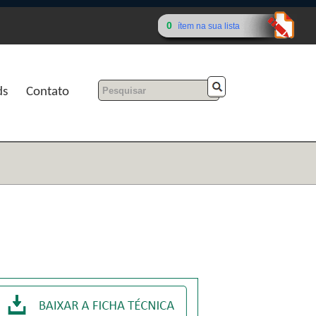
0
ítem na sua lista
ds
Contato