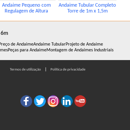
Andaime Pequeno com
Andaime Tubular Completo
Regulagem de Altura
Torre de 1m x 1,5m
o 6m
Preço de Andaime
Andaime Tubular
Projeto de Andaime
imes
Peças para Andaime
Montagem de Andaimes Industriais
|
Termos de utilização
Política de privacidade