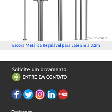
Escora Metálica Regulável para Laje 2m a 3,2m