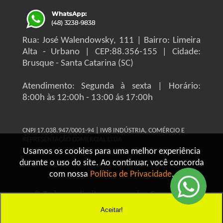
Rua: José Walendowsky, 111 | Bairro: Limeira
Alta - Urbano | CEP:88.356-155 | Cidade:
Brusque - Santa Catarina (SC)
Atendimento: Segunda à sexta | Horário:
8:00h às 12:00h - 13:00 ás 17:00h
CNPJ 17.038.947/0001-94 | IW8 INDÚSTRIA, COMÉRCIO E
REPRESENTAÇÃO COMERCIAL LTDA
Usamos os cookies para uma melhor experiência
durante o uso do site. Ao continuar, você concorda
com nossa
Política de Privacidade
.
© Todos os direitos reservados Grupo IW8
Construmaq - 2026
Aceitar!