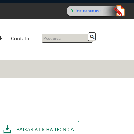
0
ítem na sua lista
ds
Contato