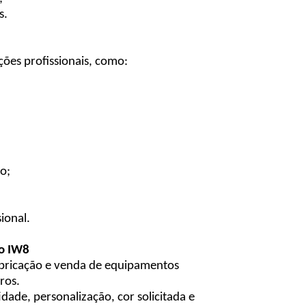
s.
ões profissionais, como:
o;
ional.
o IW8
abricação e venda de equipamentos
ros.
ade, personalização, cor solicitada e