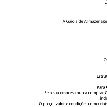
F
A Gaiola de Armazenagem
O
Estru
Para
Se a sua empresa busca comprar G
ind
O preço, valor e condições comerciai