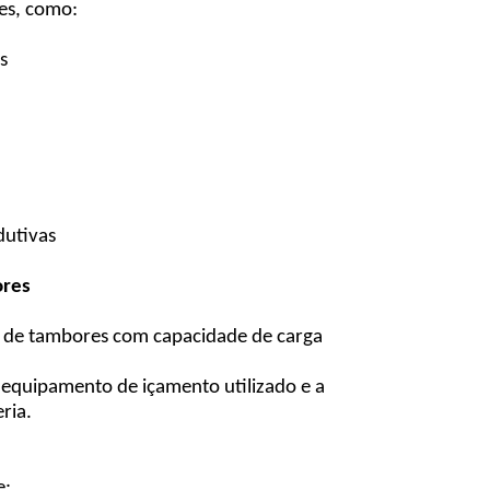
es, como:
s
dutivas
ores
o de tambores com capacidade de carga
o equipamento de içamento utilizado e a
ria.
e: