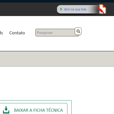
0
ítem na sua lista
ds
Contato