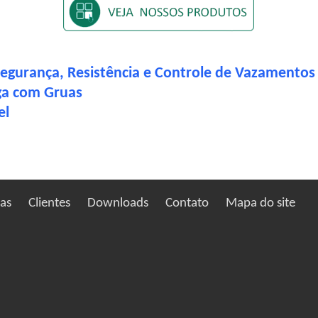
Segurança, Resistência e Controle de Vazamentos 
ga com Gruas
el
ias
Clientes
Downloads
Contato
Mapa do site