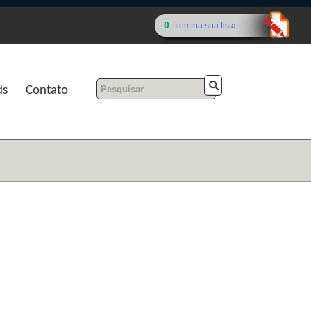
0
ítem na sua lista
ds
Contato