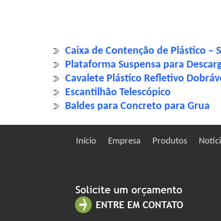
Caixa de Contenção de Plástico – 
Plataforma Suspensa para Descar
Cavalete Plástico Refletivo Dobráv
Escantilhão Telescópico
Baldes para Concreto para Grua
Início
Empresa
Produtos
Notíc