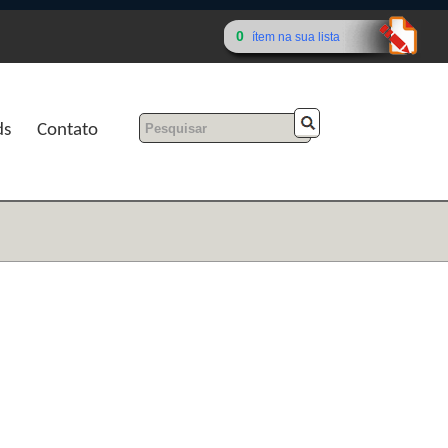
0
ítem na sua lista
ds
Contato