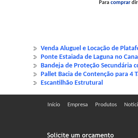
Para
comprar
dir
Venda Aluguel e Locação de Plata
Ponte Estaiada de Laguna no Canal
Bandeja de Proteção Secundária 
Pallet Bacia de Contenção para 4 T
Escantilhão Estrutural
Início
Empresa
Produtos
Notíc