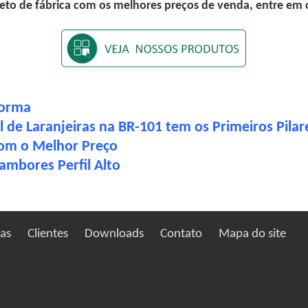
eto de fábrica com os melhores preços de venda, entre em
forma
 de Laranjeiras na BR-101 tem os Primeiros Pilar
com o Melhor Preço
ambores Perfil Alto
ias
Clientes
Downloads
Contato
Mapa do site