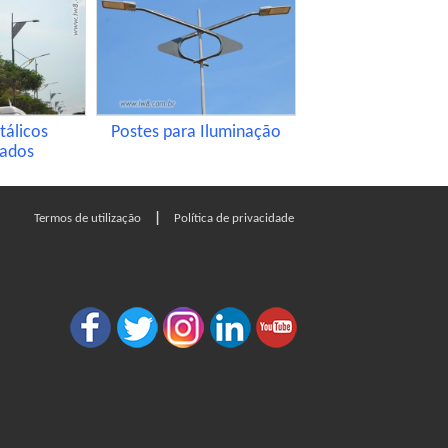
tálicos
Postes para Iluminação
zados
|
Termos de utilização
Política de privacidade