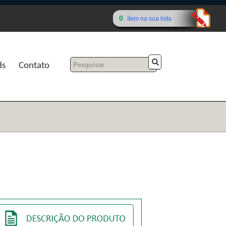
0
ítem na sua lista
ds
Contato